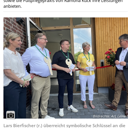
sowie die Fußpflegepraxis von Ramona Kück ihre Leistungen
anbieten.
Bildrechte
:
ArL Leine-
Lars Bierfischer (r.) überreicht symbolische Schlüssel an die