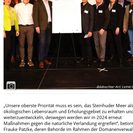
Bildrechte
:
ArL Leine-
„Unsere oberste Priorität muss es sein, das Steinhuder Meer al
ökologischen Lebensraum und Erholungsgebiet zu erhalten un
weiterzuentwickeln, deswegen werden wir in 2024 erneut
Maßnahmen gegen die natürliche Verlandung ergreifen“, beton
Frauke Patzke, deren Behörde im Rahmen der Domänenverwal