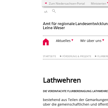
Zum Niedersachsen-Portal
Ministerien
A
A
Aktuelles
Wir über uns
STARTSEITE
FÖRDERUNG & PROJEKTE
FLURBER
Lathwehren
DIE VEREINFACHTE FLURBEREINIGUNG LATHWEHRE
bestehend aus Teilen der Gemarkungen 
über die gemeinschaftlichen und öffen