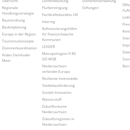
Übersicht
Dorfentwicklung
Domänenverwaltung
Öffe
Regionale
Flurbereinigung
Stiftungen
Auft
Handlungsstrategie
Fachkräftebündnis LW
Linkl
Raumordnung
Interreg
Pres
Bauleitplanung
Kofinanzierungshilfen
Kont
Europa in der Region
für finanzschwache
Site
Kommunen
Tourismuskonzepte
Imp
LEADER
Dümmerkoordination
Date
Metropolregion H BS
Kodex Steinhuder
GÖ WOB
Sozi
Meer
Niedersachsen
Barr
verbindet Europa
Resiliente Innenstädte
Städtebauförderung
Soziale Innovation
Wasserstoff
Zukunftsräume
Niedersachsen
Zukunftsregionen in
Niedersachsen