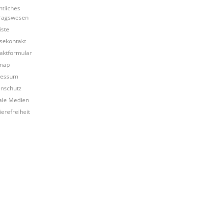
ntliches
ragswesen
iste
sekontakt
aktformular
map
ressum
nschutz
ale Medien
ierefreiheit