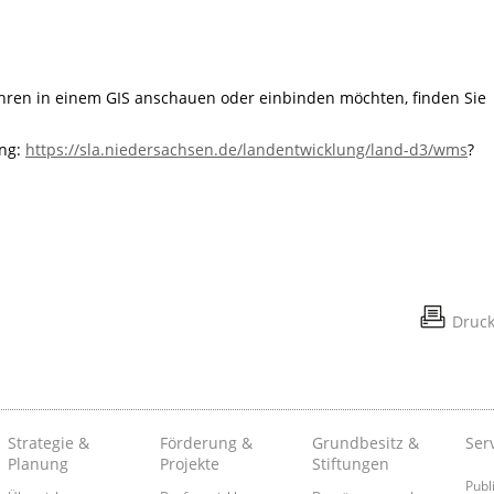
fahren in einem GIS anschauen oder einbinden möchten, finden Sie
ung:
https://sla.niedersachsen.de/landentwicklung/land-d3/wms
?
Druc
Strategie &
Förderung &
Grundbesitz &
Ser
Planung
Projekte
Stiftungen
Publ