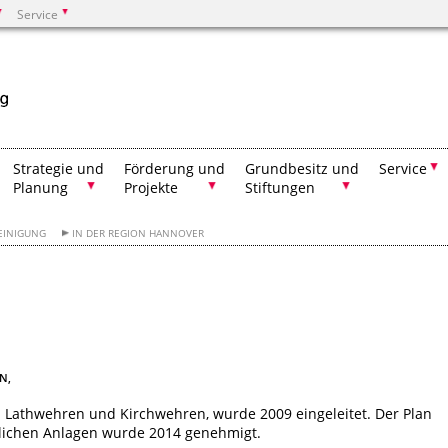
Service
Suchen
Strategie und
Förderung und
Grundbesitz und
Service
Planung
Projekte
Stiftungen
EINIGUNG
IN DER REGION HANNOVER
N,
Lathwehren und Kirchwehren, wurde 2009 eingeleitet. Der Plan
tlichen Anlagen wurde 2014 genehmigt.