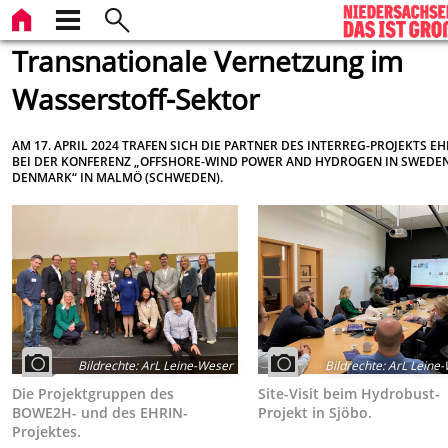
Transnationale Vernetzung im
Wasserstoff-Sektor
AM 17. APRIL 2024 TRAFEN SICH DIE PARTNER DES INTERREG-PROJEKTS EH
BEI DER KONFERENZ „OFFSHORE-WIND POWER AND HYDROGEN IN SWEDE
DENMARK“ IN MALMÖ (SCHWEDEN).
Bildrechte
:
ArL Leine-Weser
Bildrechte
:
ArL Leine-
Die Projektgruppen des
Site-Visit beim Hydrobust-
BOWE2H- und des EHRIN-
Projekt in Sjöbo.
Projektes.