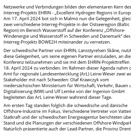
Netzwerke und Verbindungen bilden den elementaren Kern de
Interreg-Projekts EHRIN - „Excellent Hydrogen Regions in Europ
Am 17. April 2024 bot sich in Malmö nun die Gelegenheit, glei
zwei verschiedene Interreg-Projekte in der Ostseeregion (Baltic
Region) im Bereich Wasserstoff auf der Konferenz „Offshore-
Windenergie und Wasserstoff in Schweden und Dänemark“ des
Interreg-Projekts BOWE2H miteinander zu vernetzen.
Der schwedische Partner von EHRIN, Länsstyrelsen Skåne, nutz
diese Gelegenheit, um seine eigenen Partner einzuladen, an die
Konferenz teilzunehmen und sie mit dem EHRIN-Projekttreffen
18. April 2024 zu verbinden. Im Rahmen dieser Agenda nahm 
Amt für regionale Landesentwicklung (ArL) Leine-Weser zwei w
Stakeholder mit nach Schweden: Olaf Krawczyk vom
niedersächsischen Ministerium für Wirtschaft, Verkehr, Bauen 
Digitalisierung (MW) und Ulf Lemke von der Ingenion GmbH
begleiteten das ArL Leine-Weser während dieser Tage.
Am ersten Tag standen folglich die schwedische und dänische
Offshore-Industrie im Fokus. Verschiedene Vertreter von Vattenf
Statkraft und der schwedischen Energieagentur berichteten üb
Stand und die Planungen der verschiedenen Offshore-Windpar
Natürlich präsentierte auch der Lead-Partner, die Provinz Drent