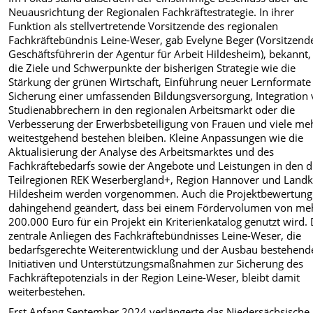
Neuausrichtung der Regionalen Fachkräftestrategie. In ihrer
Funktion als stellvertretende Vorsitzende des regionalen
Fachkräftebündnis Leine-Weser, gab Evelyne Beger (Vorsitzend
Geschäftsführerin der Agentur für Arbeit Hildesheim), bekannt,
die Ziele und Schwerpunkte der bisherigen Strategie wie die
Stärkung der grünen Wirtschaft, Einführung neuer Lernformate
Sicherung einer umfassenden Bildungsversorgung, Integration
Studienabbrechern in den regionalen Arbeitsmarkt oder die
Verbesserung der Erwerbsbeteiligung von Frauen und viele me
weitestgehend bestehen bleiben. Kleine Anpassungen wie die
Aktualisierung der Analyse des Arbeitsmarktes und des
Fachkräftebedarfs sowie der Angebote und Leistungen in den d
Teilregionen REK Weserbergland+, Region Hannover und Landk
Hildesheim werden vorgenommen. Auch die Projektbewertung
dahingehend geändert, dass bei einem Fördervolumen von meh
200.000 Euro für ein Projekt ein Kriterienkatalog genutzt wird.
zentrale Anliegen des Fachkräftebündnisses Leine-Weser, die
bedarfsgerechte Weiterentwicklung und der Ausbau bestehend
Initiativen und Unterstützungsmaßnahmen zur Sicherung des
Fachkräftepotenzials in der Region Leine-Weser, bleibt damit
weiterbestehen.
Erst Anfang September 2024 verlängerte das Niedersächsische