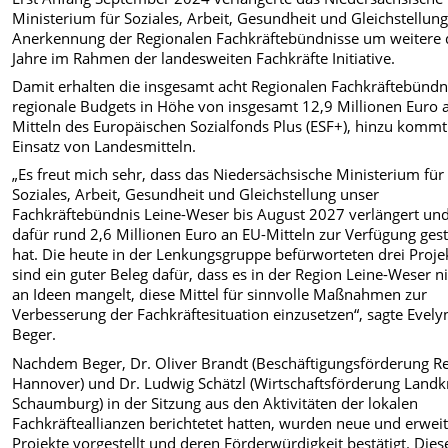
Ministerium für Soziales, Arbeit, Gesundheit und Gleichstellung
Anerkennung der Regionalen Fachkräftebündnisse um weitere 
Jahre im Rahmen der landesweiten Fachkräfte Initiative.
Damit erhalten die insgesamt acht Regionalen Fachkräftebündn
regionale Budgets in Höhe von insgesamt 12,9 Millionen Euro 
Mitteln des Europäischen Sozialfonds Plus (ESF+), hinzu kommt
Einsatz von Landesmitteln.
„Es freut mich sehr, dass das Niedersächsische Ministerium für
Soziales, Arbeit, Gesundheit und Gleichstellung unser
Fachkräftebündnis Leine-Weser bis August 2027 verlängert un
dafür rund 2,6 Millionen Euro an EU-Mitteln zur Verfügung gest
hat. Die heute in der Lenkungsgruppe befürworteten drei Proje
sind ein guter Beleg dafür, dass es in der Region Leine-Weser n
an Ideen mangelt, diese Mittel für sinnvolle Maßnahmen zur
Verbesserung der Fachkräftesituation einzusetzen“, sagte Evely
Beger.
Nachdem Beger, Dr. Oliver Brandt (Beschäftigungsförderung R
Hannover) und Dr. Ludwig Schätzl (Wirtschaftsförderung Landk
Schaumburg) in der Sitzung aus den Aktivitäten der lokalen
Fachkräfteallianzen berichtetet hatten, wurden neue und erweit
Projekte vorgestellt und deren Förderwürdigkeit bestätigt. Dies