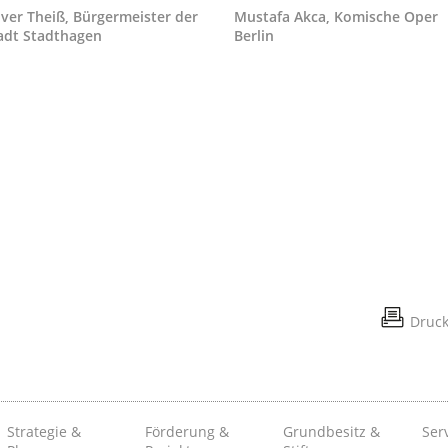
iver Theiß, Bürgermeister der
Mustafa Akca, Komische Oper
adt Stadthagen
Berlin
Druc
Strategie &
Förderung &
Grundbesitz &
Ser