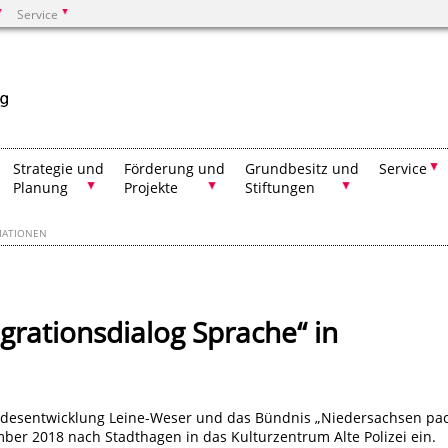
Service
Suchen
Strategie und
Förderung und
Grundbesitz und
Service
Planung
Projekte
Stiftungen
MATIONEN
tegrationsdialog Sprache“ in
andesentwicklung Leine-Weser und das Bündnis „Niedersachsen pac
er 2018 nach Stadthagen in das Kulturzentrum Alte Polizei ein.