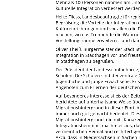
Mehr als 100 Personen nahmen am „Integ
kulturelle Integration verbessert werden?
Heike Fliess, Landesbeauftragte für reg
Begrüßung die Vorteile der Integration 
Kultureinrichtungen und vor allem die 
machen, wo das Trennende die Wahrneh
Vorstellungsräume erweitern – und dami
Oliver Theiß, Bürgermeister der Stadt S
Integration in Stadthagen vor und freut
in Stadthagen zu begrüßen.
Der Präsident der Landesschulbehörde, 
Schulen. Die Schulen sind der zentrale 
Jugendliche und junge Erwachsene. Er s
Angeboten zum Erlernen der deutschen
Auf besonderes Interesse stieß der Beit
berichtete auf unterhaltsame Weise über
Migrationshintergrund in dieser Einric
immer auch gut gemacht bedeutet. Dies
Migrationshintergrund, die mit „Kanake
Integrationshemmnis machte er aus, das
vermeintlichen Heimatland rechtfertigen
Akca, dass in Niedersachsen in Sachen 