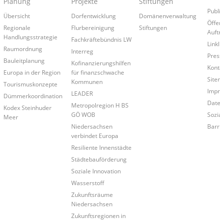
Planung
Projekte
Stiftungen
Publ
Übersicht
Dorfentwicklung
Domänenverwaltung
Öffe
Regionale
Flurbereinigung
Stiftungen
Auft
Handlungsstrategie
Fachkräftebündnis LW
Linkl
Raumordnung
Interreg
Pres
Bauleitplanung
Kofinanzierungshilfen
Kont
Europa in der Region
für finanzschwache
Site
Kommunen
Tourismuskonzepte
Imp
LEADER
Dümmerkoordination
Date
Metropolregion H BS
Kodex Steinhuder
GÖ WOB
Sozi
Meer
Niedersachsen
Barr
verbindet Europa
Resiliente Innenstädte
Städtebauförderung
Soziale Innovation
Wasserstoff
Zukunftsräume
Niedersachsen
Zukunftsregionen in