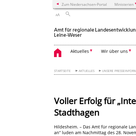
Zum Niedersachsen-Portal
Ministerien
A
A
Aktuelles
Wir über uns
STARTSEITE
AKTUELLES
UNSERE PRESSEINFOR
Voller Erfolg für „In
Stadthagen
Hildesheim. – Das Amt für regionale L
an“ luden am Nachmittag des 28. Novemb