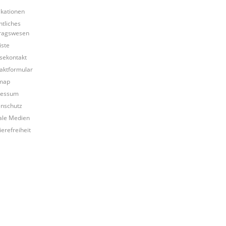
ikationen
ntliches
ragswesen
iste
sekontakt
aktformular
map
ressum
nschutz
ale Medien
ierefreiheit