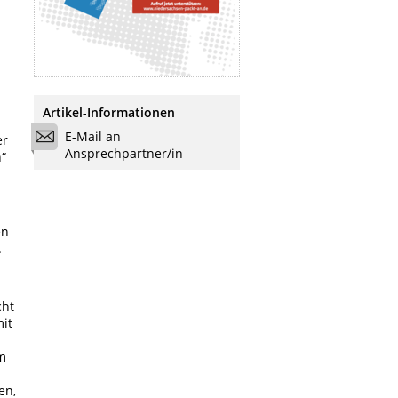
Artikel-Informationen
E-Mail an
er
Ansprechpartner/in
n“
en
.
cht
it
m
en,