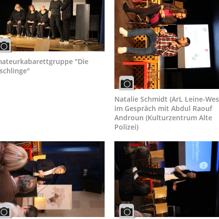
ateurkabarettgruppe "Die
schlinge"
Natalie Schmidt (ArL Leine-Wes
im Gespräch mit Abdul Raouf
Androun (Kulturzentrum Alte
Polizei)