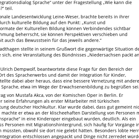
rationsdialog Sprache“ unter der Fragestellung „Wie kann die
“ teil.
ionale Landesentwicklung Leine-Weser, brachte bereits in ihrer
durch kulturelle Bildung auf den Punkt: „Kunst und
Formate der Kulturellen Bildung können Verbindendes sichtbar
mung beherrscht, sie können Perspektiven verschieben und
t auch das Bewusstsein für das jeweils andere.“
tadthagen stellte in seinem Grußwort die gegenwärtige Situation d
e sich, eine Veranstaltung des Bündnisses „Niedersachsen packt a
Ulrich Dempwolf, beantwortete diese Frage für den Bereich der
Ort des Spracherwerbs und damit der Integration für Kinder,
tellte dabei aber heraus, dass eine bessere Vernetzung mit ander
 Sprache, etwa im Wege der Erwachsenenbildung zu begrüßen sei
rag von Mustafa Akca, von der Komischen Oper in Berlin. Er
 seine Erfahrungen als erster Mitarbeiter mit türkischen
htung deutscher Hochkultur. Klar wurde dabei, dass gut gemeint ni
 machte er etwa an der klischeehaften Darstellung von Personen m
nsprache“ in eine Kinderoper eingebaut wurden, deutlich. Als ein
s Personen mit Migrationshintergrund, sich häufig für Vorgänge i
 müssten, obwohl sie dort nie gelebt hätten. Besonders lobte Herr
Integration entschlossen angepackt und Dinge nicht zerredet würd