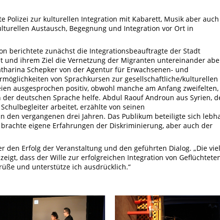
e Polizei zur kulturellen Integration mit Kabarett, Musik aber auch
ulturellen Austausch, Begegnung und Integration vor Ort in
n berichtete zunächst die Integrationsbeauftragte der Stadt
eit und ihrem Ziel die Vernetzung der Migranten untereinander abe
Katharina Schepker von der Agentur für Erwachsenen- und
rmöglichkeiten von Sprachkursen zur gesellschaftliche/kulturellen
eien ausgesprochen positiv, obwohl manche am Anfang zweifelten,
 der deutschen Sprache helfe. Abdul Raouf Androun aus Syrien, d
Schulbegleiter arbeitet, erzählte von seinen
 den vergangenen drei Jahren. Das Publikum beteiligte sich lebha
brachte eigene Erfahrungen der Diskriminierung, aber auch der
er den Erfolg der Veranstaltung und den geführten Dialog. „Die vie
igt, dass der Wille zur erfolgreichen Integration von Geflüchtete
rüße und unterstütze ich ausdrücklich.“