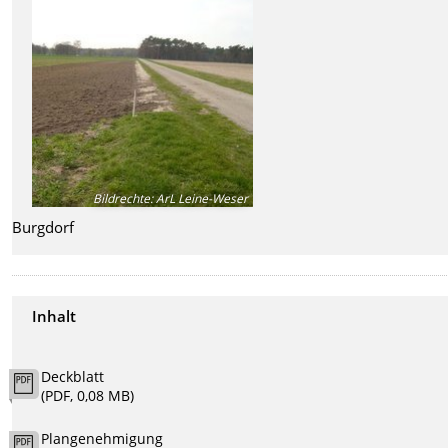
Bildrechte
:
ArL Leine-Weser
Burgdorf
Inhalt
Deckblatt
(PDF, 0,08 MB)
Plangenehmigung