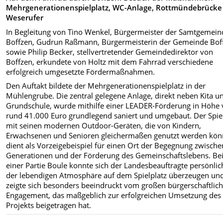
Mehrgenerationenspielplatz, WC-Anlage, Rottmündebrücke
Weserufer
In Begleitung von Tino Wenkel, Bürgermeister der Samtgemein
Boffzen, Gudrun Raßmann, Bürgermeisterin der Gemeinde Bof
sowie Philip Becker, stellvertretender Gemeindedirektor von
Boffzen, erkundete von Holtz mit dem Fahrrad verschiedene
erfolgreich umgesetzte Fördermaßnahmen.
Den Auftakt bildete der Mehrgenerationenspielplatz in der
Mühlengrube. Die zentral gelegene Anlage, direkt neben Kita u
Grundschule, wurde mithilfe einer LEADER-Förderung in Höhe
rund 41.000 Euro grundlegend saniert und umgebaut. Der Spie
mit seinen modernen Outdoor-Geräten, die von Kindern,
Erwachsenen und Senioren gleichermaßen genutzt werden kön
dient als Vorzeigebeispiel für einen Ort der Begegnung zwisch
Generationen und der Förderung des Gemeinschaftslebens. Be
einer Partie Boule konnte sich der Landesbeauftragte persönli
der lebendigen Atmosphäre auf dem Spielplatz überzeugen un
zeigte sich besonders beeindruckt vom großen bürgerschaftlic
Engagement, das maßgeblich zur erfolgreichen Umsetzung des
Projekts beigetragen hat.