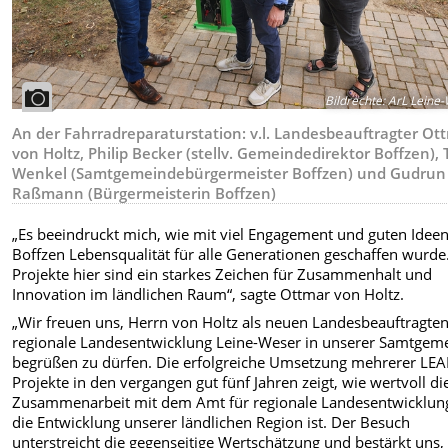
Bildrechte
:
ArL Leine-
An der Fahrradreparaturstation: v.l. Landesbeauftragter Ot
von Holtz, Philip Becker (stellv. Gemeindedirektor Boffzen), 
Wenkel (Samtgemeindebürgermeister Boffzen) und Gudrun
Raßmann (Bürgermeisterin Boffzen)
„Es beeindruckt mich, wie mit viel Engagement und guten Ideen
Boffzen Lebensqualität für alle Generationen geschaffen wurde
Projekte hier sind ein starkes Zeichen für Zusammenhalt und
Innovation im ländlichen Raum“, sagte Ottmar von Holtz.
„Wir freuen uns, Herrn von Holtz als neuen Landesbeauftragten
regionale Landesentwicklung Leine-Weser in unserer Samtgem
begrüßen zu dürfen. Die erfolgreiche Umsetzung mehrerer LE
Projekte in den vergangen gut fünf Jahren zeigt, wie wertvoll di
Zusammenarbeit mit dem Amt für regionale Landesentwicklung
die Entwicklung unserer ländlichen Region ist. Der Besuch
unterstreicht die gegenseitige Wertschätzung und bestärkt uns,