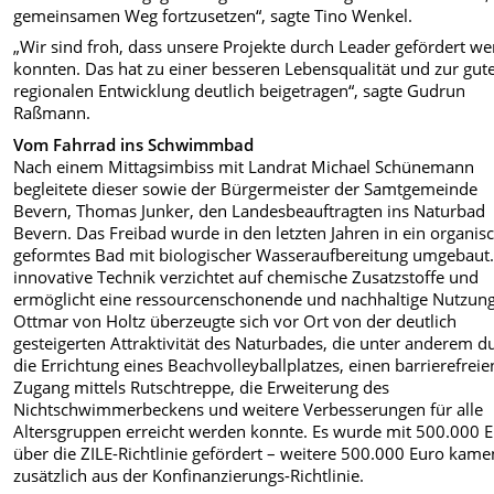
gemeinsamen Weg fortzusetzen“, sagte Tino Wenkel.
„Wir sind froh, dass unsere Projekte durch Leader gefördert w
konnten. Das hat zu einer besseren Lebensqualität und zur gut
regionalen Entwicklung deutlich beigetragen“, sagte Gudrun
Raßmann.
Vom Fahrrad ins Schwimmbad
Nach einem Mittagsimbiss mit Landrat Michael Schünemann
begleitete dieser sowie der Bürgermeister der Samtgemeinde
Bevern, Thomas Junker, den Landesbeauftragten ins Naturbad
Bevern. Das Freibad wurde in den letzten Jahren in ein organis
geformtes Bad mit biologischer Wasseraufbereitung umgebaut.
innovative Technik verzichtet auf chemische Zusatzstoffe und
ermöglicht eine ressourcenschonende und nachhaltige Nutzung
Ottmar von Holtz überzeugte sich vor Ort von der deutlich
gesteigerten Attraktivität des Naturbades, die unter anderem d
die Errichtung eines Beachvolleyballplatzes, einen barrierefreie
Zugang mittels Rutschtreppe, die Erweiterung des
Nichtschwimmerbeckens und weitere Verbesserungen für alle
Altersgruppen erreicht werden konnte. Es wurde mit 500.000 
über die ZILE-Richtlinie gefördert – weitere 500.000 Euro kame
zusätzlich aus der Konfinanzierungs-Richtlinie.