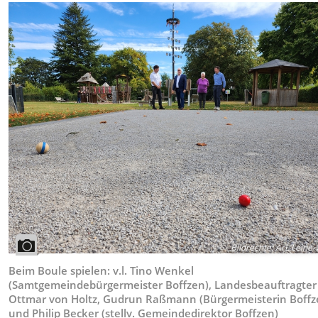
Bildrechte
:
ArL Leine-
Beim Boule spielen: v.l. Tino Wenkel
(Samtgemeindebürgermeister Boffzen), Landesbeauftragter
Ottmar von Holtz, Gudrun Raßmann (Bürgermeisterin Boffz
und Philip Becker (stellv. Gemeindedirektor Boffzen)