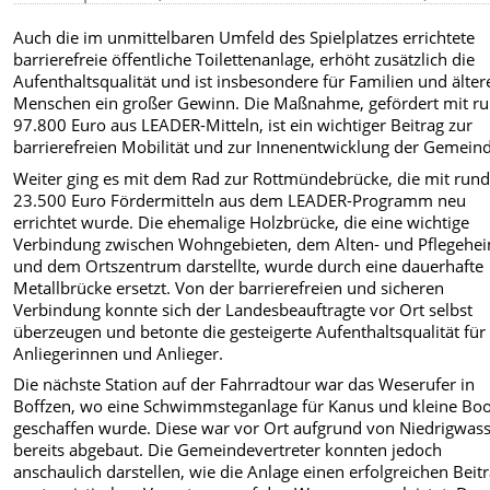
Auch die im unmittelbaren Umfeld des Spielplatzes errichtete
barrierefreie öffentliche Toilettenanlage, erhöht zusätzlich die
Aufenthaltsqualität und ist insbesondere für Familien und älter
Menschen ein großer Gewinn. Die Maßnahme, gefördert mit r
97.800 Euro aus LEADER-Mitteln, ist ein wichtiger Beitrag zur
barrierefreien Mobilität und zur Innenentwicklung der Gemein
Weiter ging es mit dem Rad zur Rottmündebrücke, die mit run
23.500 Euro Fördermitteln aus dem LEADER-Programm neu
errichtet wurde. Die ehemalige Holzbrücke, die eine wichtige
Verbindung zwischen Wohngebieten, dem Alten- und Pflegehe
und dem Ortszentrum darstellte, wurde durch eine dauerhafte
Metallbrücke ersetzt. Von der barrierefreien und sicheren
Verbindung konnte sich der Landesbeauftragte vor Ort selbst
überzeugen und betonte die gesteigerte Aufenthaltsqualität für 
Anliegerinnen und Anlieger.
Die nächste Station auf der Fahrradtour war das Weserufer in
Boffzen, wo eine Schwimmsteganlage für Kanus und kleine Bo
geschaffen wurde. Diese war vor Ort aufgrund von Niedrigwas
bereits abgebaut. Die Gemeindevertreter konnten jedoch
anschaulich darstellen, wie die Anlage einen erfolgreichen Beit